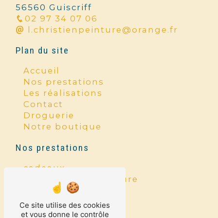
56560 Guiscriff
02 97 34 07 06
l.christienpeinture@orange.fr
Plan du site
Accueil
Nos prestations
Les réalisations
Contact
Droguerie
Notre boutique
Nos prestations
cadeaux
entreprise de peinture
ravalement
droguerie
Ce site utilise des cookies
maroquinerie
et vous donne le contrôle