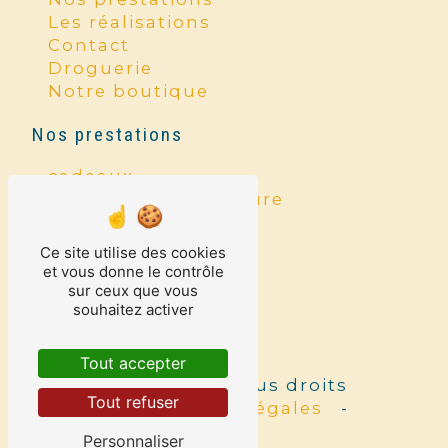
Les réalisations
Contact
Droguerie
Notre boutique
Nos prestations
cadeaux
entreprise de peinture
ravalement
droguerie
Ce site utilise des cookies
maroquinerie
et vous donne le contrôle
peinture intérieure
sur ceux que vous
souhaitez activer
peinture
bijoux
Tout accepter
©
Vistalid
- 2026 - Tous droits
Tout refuser
réservés -
Mentions légales
-
Gestion des cookies
Personnaliser