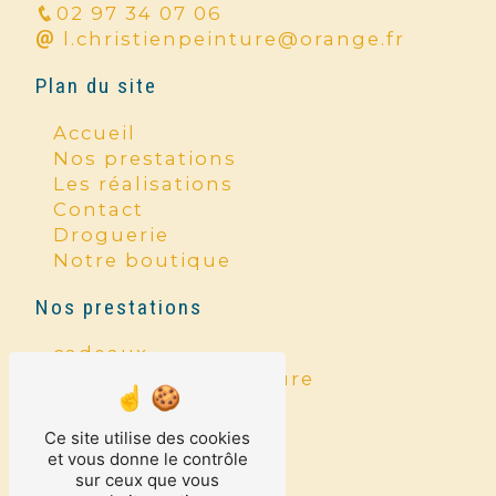
02 97 34 07 06
l.christienpeinture@orange.fr
Plan du site
Accueil
Nos prestations
Les réalisations
Contact
Droguerie
Notre boutique
Nos prestations
cadeaux
entreprise de peinture
ravalement
droguerie
Ce site utilise des cookies
maroquinerie
et vous donne le contrôle
sur ceux que vous
peinture intérieure